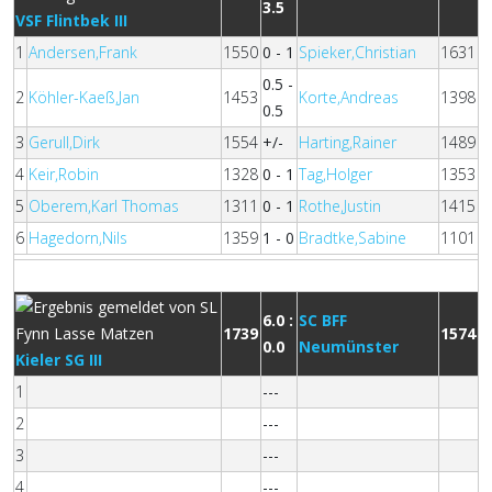
3.5
VSF Flintbek III
1
Andersen,Frank
1550
0 - 1
Spieker,Christian
1631
0.5 -
2
Köhler-Kaeß,Jan
1453
Korte,Andreas
1398
0.5
3
Gerull,Dirk
1554
+/-
Harting,Rainer
1489
4
Keir,Robin
1328
0 - 1
Tag,Holger
1353
5
Oberem,Karl Thomas
1311
0 - 1
Rothe,Justin
1415
6
Hagedorn,Nils
1359
1 - 0
Bradtke,Sabine
1101
6.0 :
SC BFF
1739
1574
0.0
Neumünster
Kieler SG III
1
---
2
---
3
---
4
---