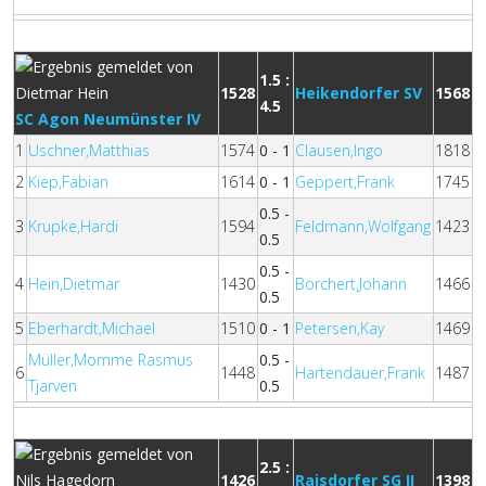
1.5 :
1528
Heikendorfer SV
1568
4.5
SC Agon Neumünster IV
1
Uschner,Matthias
1574
0 - 1
Clausen,Ingo
1818
2
Kiep,Fabian
1614
0 - 1
Geppert,Frank
1745
0.5 -
3
Krupke,Hardi
1594
Feldmann,Wolfgang
1423
0.5
0.5 -
4
Hein,Dietmar
1430
Borchert,Johann
1466
0.5
5
Eberhardt,Michael
1510
0 - 1
Petersen,Kay
1469
Müller,Momme Rasmus
0.5 -
6
1448
Hartendauer,Frank
1487
Tjarven
0.5
2.5 :
1426
Raisdorfer SG II
1398