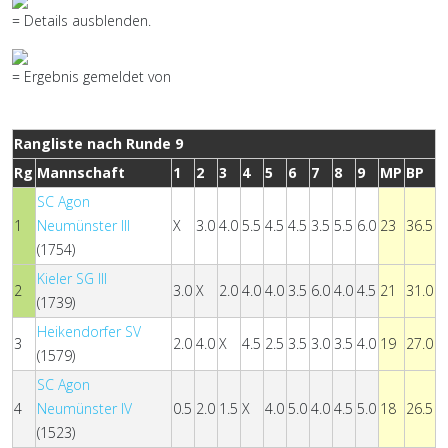
= Details ausblenden.
= Ergebnis gemeldet von
Rangliste nach Runde 9
Rg
Mannschaft
1
2
3
4
5
6
7
8
9
MP
BP
SC Agon
1
Neumünster III
X
3.0
4.0
5.5
4.5
4.5
3.5
5.5
6.0
23
36.5
(1754)
Kieler SG III
2
3.0
X
2.0
4.0
4.0
3.5
6.0
4.0
4.5
21
31.0
(1739)
Heikendorfer SV
3
2.0
4.0
X
4.5
2.5
3.5
3.0
3.5
4.0
19
27.0
(1579)
SC Agon
4
Neumünster IV
0.5
2.0
1.5
X
4.0
5.0
4.0
4.5
5.0
18
26.5
(1523)