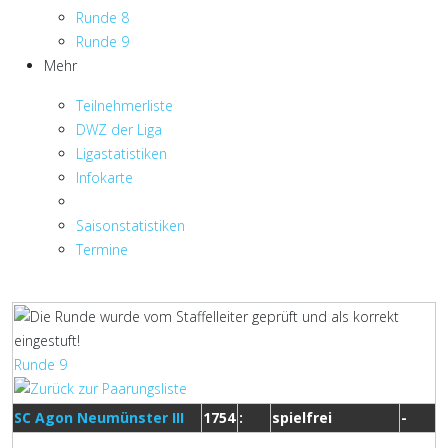
Runde 8
Runde 9
Mehr
Teilnehmerliste
DWZ der Liga
Ligastatistiken
Infokarte
Saisonstatistiken
Termine
Runde 9
SC Agon Neumünster III
1754
:
spielfrei
-