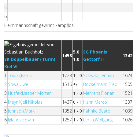
5
---
6
---
Heimmannschaft gewinnt kampflos
5.0 :
SG Phoenix
1458
1342
SK Doppelbauer (Turm)
1.0
Gettorf II
Kiel VI
1
Toumi,Faruk
1728
1 - 0
Schwab,Lennard
1624
2
Sowa,Uwe
1516
+/-
Bockelmann,Fred
1505
3
Husfeld,Jasper Morten
1 - 0
Mehrens,Florian
1521
4
Meyn,Kjell Nikolas
1437
0 - 1
Hahn,Marco
1337
5
Johnson,Mark
1352
1 - 0
Pahnke,Beate
1039
6
Iglanov,Edwin
1257
1 - 0
Lerch,Wolfgang
1026