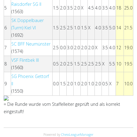
Raisdorfer SG II
5
1.5
2.0
3.5
2.0
X
4.5
4.0
3.5
4.0
18
25.0
(1563)
SK Doppelbauer
6
(Turm) Kiel VI
1.5
2.5
2.5
1.0
1.5
X
4.0
3.5
5.0
14
21.5
(1692)
SC BFF Neumünster
7
2.5
0.0
3.0
2.0
2.0
2.0
X
3.5
4.0
12
19.0
(1574)
VSF Flintbek III
8
0.5
2.0
2.5
1.5
2.5
2.5
2.5
X
5.5
10
19.5
(1560)
SG Phoenix Gettorf
9
II
0.0
1.5
2.0
1.0
2.0
1.0
2.0
0.5
X
7
10.0
(1550)
= Die Runde wurde vom Staffelleiter geprüft und als korrekt
eingestuft!
Powered by
ChessLeagueManager